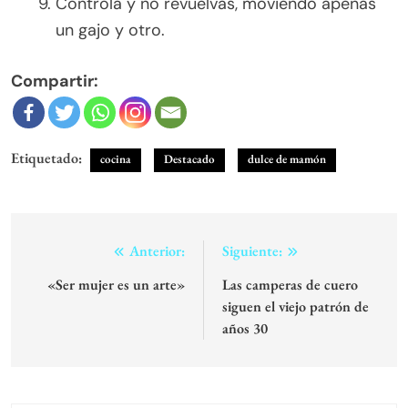
Controlá y no revuelvas, moviendo apenas
un gajo y otro.
Compartir:
Etiquetado:
cocina
Destacado
dulce de mamón
Navegación
Anterior:
Siguiente:
de
«Ser mujer es un arte»
Las camperas de cuero
siguen el viejo patrón de
entradas
años 30