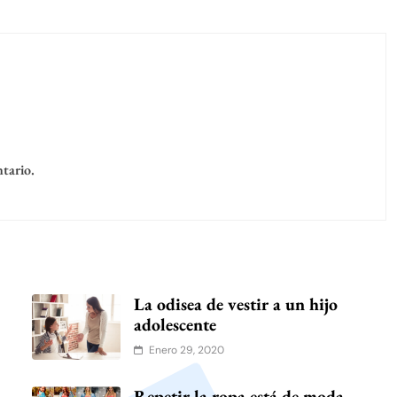
tario.
La odisea de vestir a un hijo
adolescente
Enero 29, 2020
Repetir la ropa está de moda