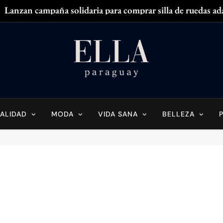
Lanzan campaña solidaria para comprar silla de ruedas ad
Zendaya acaparó
¿
¿Tenés olor en
Ella Paraguay
do Sobre La Mujer Actual
Lanzan campaña solidaria para comprar silla de ruedas ad
Zendaya acaparó
ALIDAD
MODA
VIDA SANA
BELLEZA
¿
¿Tenés olor en