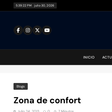
Saltar
5:39:23 PM
julio 30, 2026
al
contenido
To
INICIO
ACTU
Blogs
Zona de confort
Julio 24, 2013
0
7 Minutos