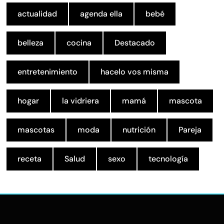
actualidad
agenda ella
bebé
belleza
cocina
Destacado
entretenimiento
hacelo vos misma
hogar
la vidriera
mamá
mascota
mascotas
moda
nutrición
Pareja
receta
Salud
sexo
tecnología