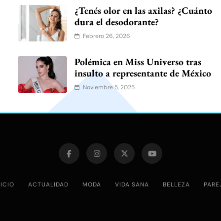
¿Tenés olor en las axilas? ¿Cuánto
dura el desodorante?
Febrero 26, 2026
l
Polémica en Miss Universo tras
insulto a representante de México
Noviembre 5, 2025
NICIO
ACTUALIDAD
MODA
VIDA SANA
BELLEZA
PARE