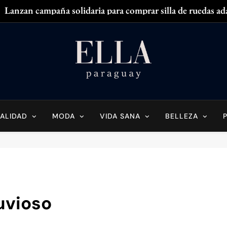
Lanzan campaña solidaria para comprar silla de ruedas ad
Zendaya acaparó
¿
¿Tenés olor en
Ella Paraguay
do Sobre La Mujer Actual
Lanzan campaña solidaria para comprar silla de ruedas ad
Zendaya acaparó
ALIDAD
MODA
VIDA SANA
BELLEZA
¿
¿Tenés olor en
uvioso