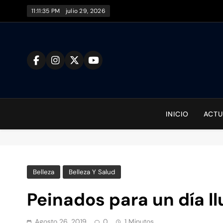
Saltar
11:11:36 PM
julio 29, 2026
al
contenido
To
INICIO
ACTU
Belleza
Belleza Y Salud
Peinados para un día ll
Agosto 26, 2019
0
1 Minutos