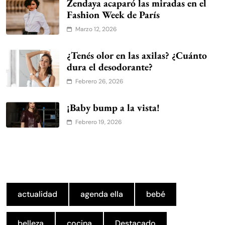
Zendaya acaparó las miradas en el
Fashion Week de París
Marzo 12, 2026
¿Tenés olor en las axilas? ¿Cuánto
dura el desodorante?
Febrero 26, 2026
¡Baby bump a la vista!
Febrero 19, 2026
actualidad
agenda ella
bebé
belleza
cocina
Destacado