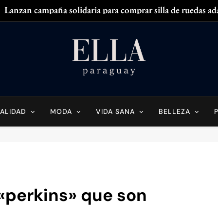
Lanzan campaña solidaria para comprar silla de ruedas ad
Zendaya acaparó
¿
¿Tenés olor en
Ella Paraguay
do Sobre La Mujer Actual
Lanzan campaña solidaria para comprar silla de ruedas ad
Zendaya acaparó
ALIDAD
MODA
VIDA SANA
BELLEZA
¿
¿Tenés olor en
 «perkins» que son