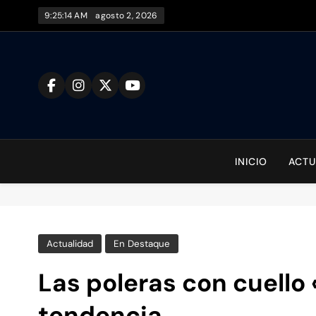
Saltar
9:25:15 AM
agosto 2, 2026
al
contenido
To
INICIO
ACTU
Actualidad
En Destaque
Las poleras con cuello
tendencia