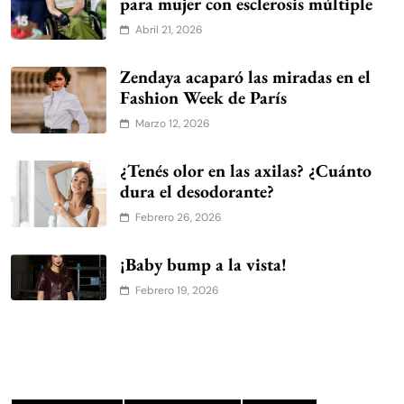
hogar
la vidriera
mamá
mascota
mascotas
moda
nutrición
Pareja
receta
Salud
sexo
tecnología
INICIO
ACTUALIDAD
MODA
VIDA SANA
BELLEZA
PAREJA