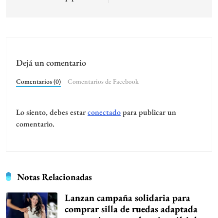
¿Tenés olor en las axilas? ¿Cuánto
dura el desodorante?
Febrero 26, 2026
¡Baby bump a la vista!
Febrero 19, 2026
actualidad
agenda ella
bebé
belleza
cocina
Destacado
entretenimiento
hacelo vos misma