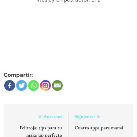
Lo siento, debes estar
conectado
para publicar un
comentario.
Notas Relacionadas
Lanzan campaña solidaria para
comprar silla de ruedas adaptada
para mujer con esclerosis múltiple
Abril 21, 2026
Zendaya acaparó las miradas en el
Fashion Week de París
Marzo 12, 2026