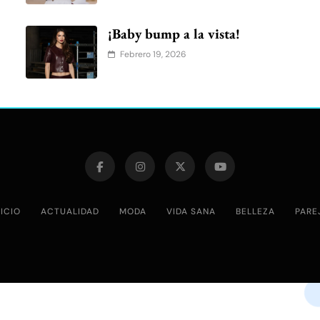
o
¡Baby bump a la vista!
Febrero 19, 2026
NICIO
ACTUALIDAD
MODA
VIDA SANA
BELLEZA
PARE