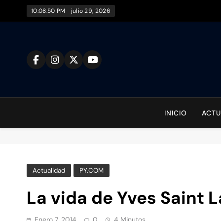
Saltar
10:08:51 PM
julio 29, 2026
al
contenido
To
INICIO
ACTU
Actualidad
PY.COM
La vida de Yves Saint 
Enero 7, 2014
0
4 Minutos