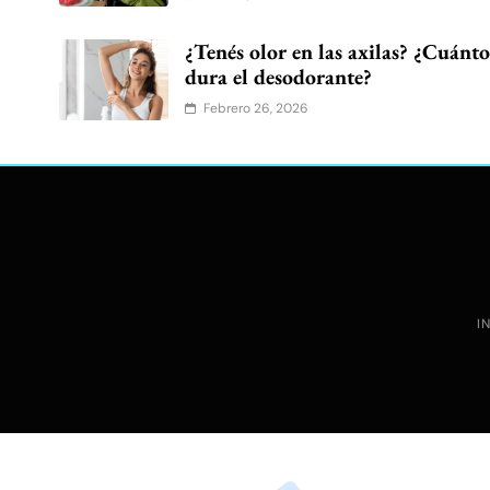
¿Tenés olor en las axilas? ¿Cuánt
dura el desodorante?
Febrero 26, 2026
I