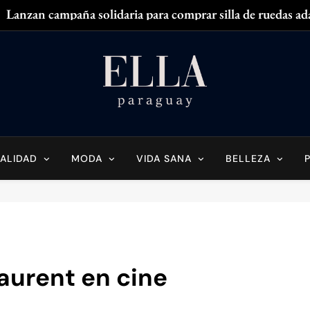
Lanzan campaña solidaria para comprar silla de ruedas ad
Zendaya acaparó
¿
¿Tenés olor en
Ella Paraguay
do Sobre La Mujer Actual
Lanzan campaña solidaria para comprar silla de ruedas ad
Zendaya acaparó
ALIDAD
MODA
VIDA SANA
BELLEZA
¿
¿Tenés olor en
Laurent en cine