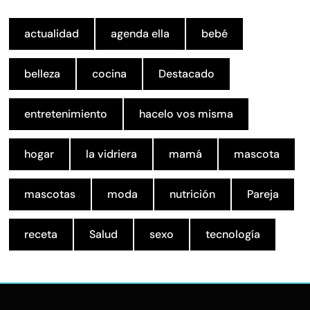
actualidad
agenda ella
bebé
belleza
cocina
Destacado
entretenimiento
hacelo vos misma
hogar
la vidriera
mamá
mascota
mascotas
moda
nutrición
Pareja
receta
Salud
sexo
tecnología