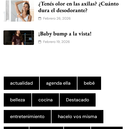
¿Tenés olor en las axilas? ¿Cuánto
dura el desodorante?
Febrero 26, 2026
¡Baby bump a la vista!
Febrero 19, 2026
actualidad
agenda ella
bebé
belleza
cocina
Destacado
entretenimiento
hacelo vos misma