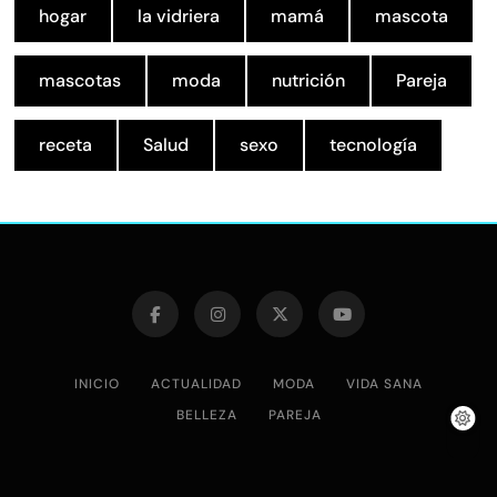
hogar
la vidriera
mamá
mascota
mascotas
moda
nutrición
Pareja
receta
Salud
sexo
tecnología
INICIO
ACTUALIDAD
MODA
VIDA SANA
BELLEZA
PAREJA