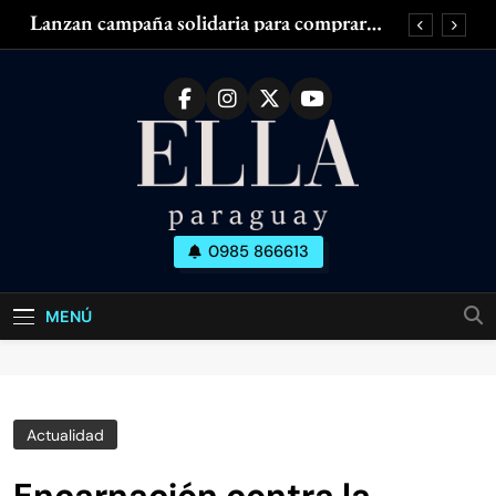
Saltar
Lanzan campaña solidaria para comprar
al
silla de ruedas adaptada para mujer con
esclerosis múltiple
contenido
Zendaya acaparó las miradas en el Fashion
Week de París
¿Piernas cansadas, hinchadas o con dolor?
¿Tenés olor en las axilas? ¿Cuánto dura el
desodorante?
Lanzan campaña solidaria para comprar
silla de ruedas adaptada para mujer con
esclerosis múltiple
Ella Paraguay
0985 866613
Zendaya acaparó las miradas en el Fashion
Todo Sobre La Mujer Actual
Week de París
¿Piernas cansadas, hinchadas o con dolor?
MENÚ
¿Tenés olor en las axilas? ¿Cuánto dura el
desodorante?
Actualidad
Encarnación contra la