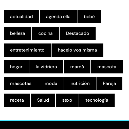
actualidad
agenda ella
bebé
belleza
cocina
Destacado
entretenimiento
hacelo vos misma
hogar
la vidriera
mamá
mascota
mascotas
moda
nutrición
Pareja
receta
Salud
sexo
tecnología