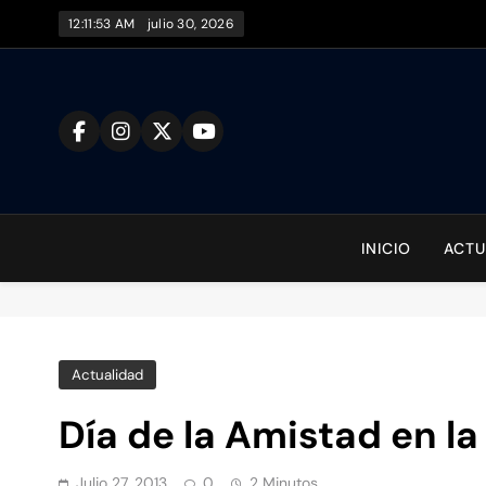
Saltar
12:11:53 AM
julio 30, 2026
al
contenido
To
INICIO
ACTU
Actualidad
Día de la Amistad en l
Julio 27, 2013
0
2 Minutos