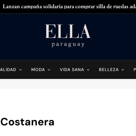
Lanzan campaña solidaria para comprar silla de ruedas ad
Zendaya acaparó
¿
¿Tenés olor en
Ella Paraguay
do Sobre La Mujer Actual
Lanzan campaña solidaria para comprar silla de ruedas ad
Zendaya acaparó
ALIDAD
MODA
VIDA SANA
BELLEZA
¿
¿Tenés olor en
a Costanera