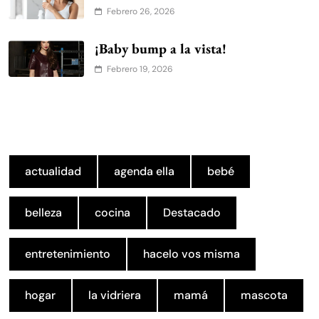
Febrero 26, 2026
¡Baby bump a la vista!
Febrero 19, 2026
actualidad
agenda ella
bebé
belleza
cocina
Destacado
entretenimiento
hacelo vos misma
hogar
la vidriera
mamá
mascota