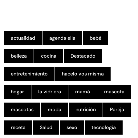
actualidad
agenda ella
bebé
belleza
cocina
Destacado
entretenimiento
hacelo vos misma
hogar
la vidriera
mamá
mascota
mascotas
moda
nutrición
Pareja
receta
Salud
sexo
tecnología