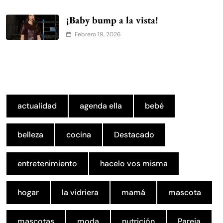
¡Baby bump a la vista!
Febrero 19, 2026
actualidad
agenda ella
bebé
belleza
cocina
Destacado
entretenimiento
hacelo vos misma
hogar
la vidriera
mamá
mascota
mascotas
moda
nutrición
Pareja